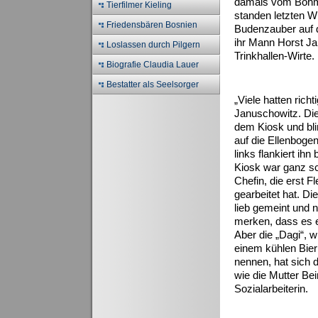
damals vom Böhm 
Tierfilmer Kieling
standen letzten 
Friedensbären Bosnien
Budenzauber auf d
ihr Mann Horst Ja
Loslassen durch Pilgern
Trinkhallen-Wirte.
Biografie Claudia Lauer
Bestatter als Seelsorger
„Viele hatten rich
Januschowitz. Die
dem Kiosk und blin
auf die Ellenboge
links flankiert ih
Kiosk war ganz sc
Chefin, die erst F
gearbeitet hat. D
lieb gemeint und 
merken, dass es 
Aber die „Dagi“, w
einem kühlen Bie
nennen, hat sich d
wie die Mutter Be
Sozialarbeiterin.