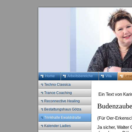
Home
Arbeitsbereiche
Vita
Les
Techno Classica
Trance Coaching
Ein Text von Kari
Reconnective Healing
Budenzauber
Bestattungshaus Götza
Trinkhalle Ewaldstraße
(Für Oer-Erkensc
Kalender Ladies
Ja sicher, Walter 