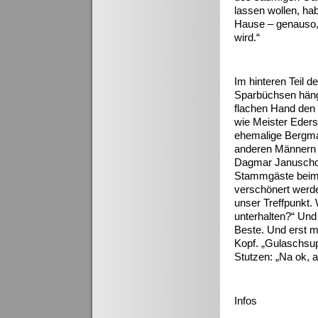
lassen wollen, ha
Hause – genauso, 
wird.“
Im hinteren Teil 
Sparbüchsen hängt
flachen Hand den 
wie Meister Eders
ehemalige Bergman
anderen Männern v
Dagmar Januschowi
Stammgäste beim 
verschönert werde
unser Treffpunkt. 
unterhalten?“ Und
Beste. Und erst m
Kopf. „Gulaschsup
Stutzen: „Na ok, 
Infos