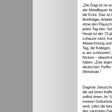
„Die Dagi ist ne e
der Metallbauer tä
die Ecke. Das ist 
Briefträger, Arbe
ohne den Plausch 
jeden Tag hier. Se
Heute ist der 72-j
zuhause sitze, ko
Abwechslung und 
Tag, die Kollegen,
is am schönsten“,
Nicken – obwohl 
haben. „Das ärger
deutschen Treffer
Wirtsleute.“
Dagmar Januschowi
die auf einen Kaf
selbst einen. Im S
meinen Geburtstag
wird, rufen die b
des säumigen Gat